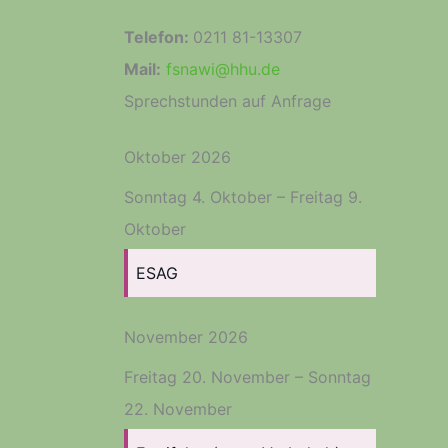
Telefon:
0211 81-13307
Mail:
fsnawi@hhu.de
Sprechstunden auf Anfrage
Oktober 2026
Sonntag
4.
Oktober
–
Freitag
9.
Oktober
ESAG
November 2026
Freitag
20.
November
–
Sonntag
22.
November