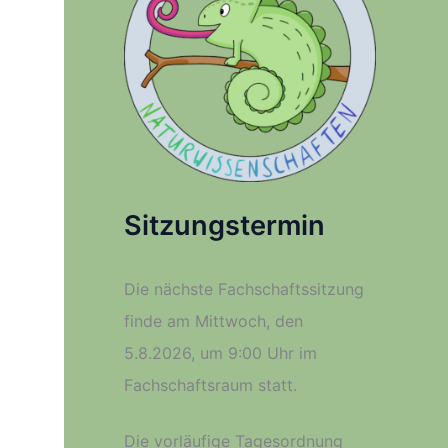
Sitzungstermin
Die nächste Fachschaftssitzung
finde am Mittwoch, den
5.8.2026, um 9:00 Uhr im
Fachschaftsraum statt.
Die vorläufige Tagesordnung