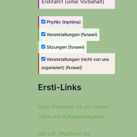
Erstifahrt (unter Vorbehalt)
PhyNIx (inphima)
Veranstaltungen (fsnawi)
Sitzungen (fsnawi)
Veranstaltungen (nicht von uns
organisiert) (fsnawi)
Ersti-Links
ILIAS (
Plattform für die Online-
Lehre und Aufgabenabgabe
)
HIS-LSF
(Plattform zur