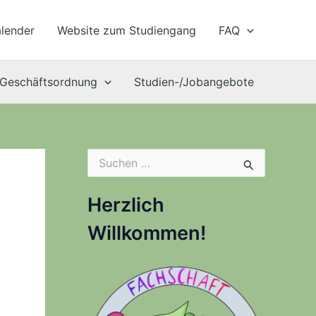
lender
Website zum Studiengang
FAQ
Geschäftsordnung
Studien-/Jobangebote
S
u
c
h
Herzlich
e
n
Willkommen!
n
a
c
h
: