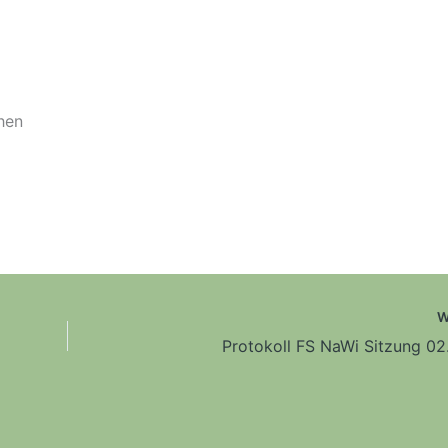
chen
W
Protokoll FS NaWi Sitzung 02