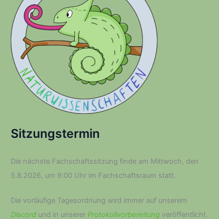
h
:
Sitzungstermin
Die nächste Fachschaftssitzung finde am Mittwoch, den
5.8.2026, um 9:00 Uhr im Fachschaftsraum statt.
Die vorläufige Tagesordnung wird immer auf unserem
Discord
und in unserer
Protokollvorbereitung
veröffentlicht.