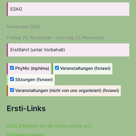
ESAG
November 2026
Freitag
20.
November
–
Sonntag
22.
November
Erstifahrt (unter Vorbehalt)
PhyNIx (inphima)
Veranstaltungen (fsnawi)
Sitzungen (fsnawi)
Veranstaltungen (nicht von uns organisiert) (fsnawi)
Ersti-Links
ILIAS (
Plattform für die Online-Lehre und
Aufgabenabgabe
)