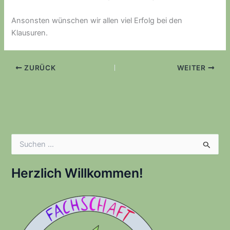
Ansonsten wünschen wir allen viel Erfolg bei den
Klausuren.
ZURÜCK
WEITER
S
u
c
h
Herzlich Willkommen!
e
n
n
a
c