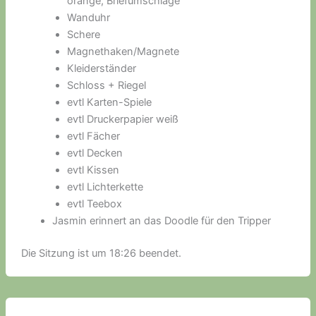
orange, Briefumschläge
Wanduhr
Schere
Magnethaken/Magnete
Kleiderständer
Schloss + Riegel
evtl Karten-Spiele
evtl Druckerpapier weiß
evtl Fächer
evtl Decken
evtl Kissen
evtl Lichterkette
evtl Teebox
Jasmin erinnert an das Doodle für den Tripper
Die Sitzung ist um 18:26 beendet.