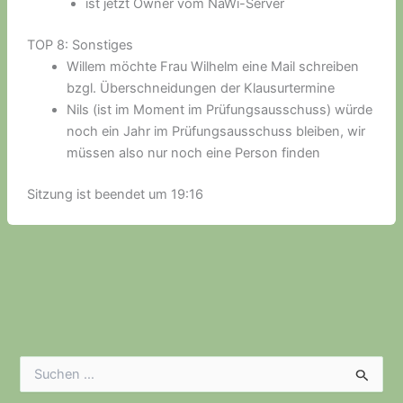
ist jetzt Owner vom NaWi-Server
TOP 8: Sonstiges
Willem möchte Frau Wilhelm eine Mail schreiben
bzgl. Überschneidungen der Klausurtermine
Nils (ist im Moment im Prüfungsausschuss) würde
noch ein Jahr im Prüfungsausschuss bleiben, wir
müssen also nur noch eine Person finden
Sitzung ist beendet um 19:16
S
u
c