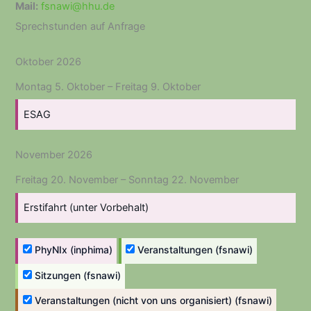
Mail:
fsnawi@hhu.de
Sprechstunden auf Anfrage
Oktober 2026
Montag
5.
Oktober
–
Freitag
9.
Oktober
ESAG
November 2026
Freitag
20.
November
–
Sonntag
22.
November
Erstifahrt (unter Vorbehalt)
PhyNIx (inphima)
Veranstaltungen (fsnawi)
Sitzungen (fsnawi)
Veranstaltungen (nicht von uns organisiert) (fsnawi)