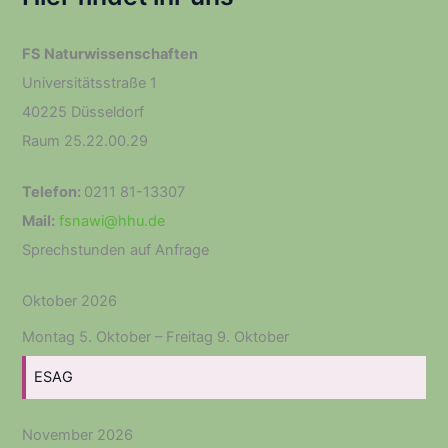
FS Naturwissenschaften
Universitätsstraße 1
40225 Düsseldorf
Raum 25.22.00.29
Telefon:
0211 81-13307
Mail:
fsnawi@hhu.de
Sprechstunden auf Anfrage
Oktober 2026
Montag
5.
Oktober
–
Freitag
9.
Oktober
ESAG
November 2026