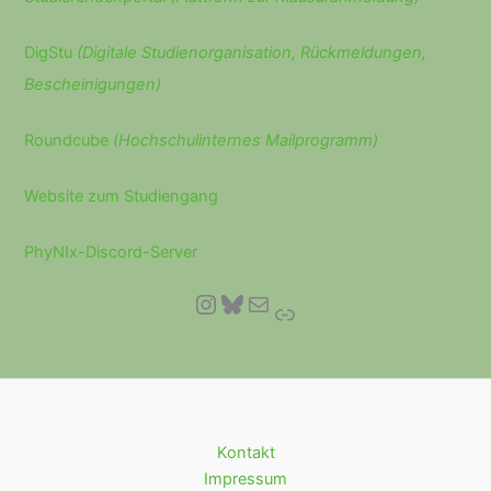
DigStu
(Digitale Studienorganisation, Rückmeldungen,
Bescheinigungen)
Roundcube
(Hochschulinternes Mailprogramm)
Website zum Studiengang
PhyNIx-Discord-Server
Instagram
Bluesky
E-Mail
Link
Kontakt
Impressum