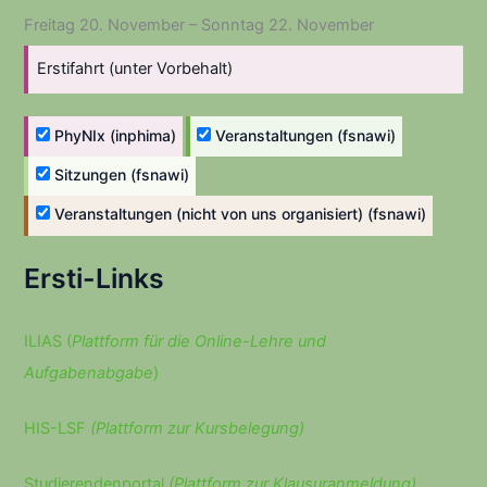
Freitag
20.
November
–
Sonntag
22.
November
Erstifahrt (unter Vorbehalt)
PhyNIx (inphima)
Veranstaltungen (fsnawi)
Sitzungen (fsnawi)
Veranstaltungen (nicht von uns organisiert) (fsnawi)
Ersti-Links
ILIAS (
Plattform für die Online-Lehre und
Aufgabenabgabe
)
HIS-LSF
(Plattform zur Kursbelegung)
Studierendenportal
(Plattform zur Klausuranmeldung)