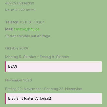
40225 Düsseldorf
Raum 25.22.00.29
Telefon:
0211 81-13307
Mail:
fsnawi@hhu.de
Sprechstunden auf Anfrage
Oktober 2026
Montag
5.
Oktober
–
Freitag
9.
Oktober
ESAG
November 2026
Freitag
20.
November
–
Sonntag
22.
November
Erstifahrt (unter Vorbehalt)