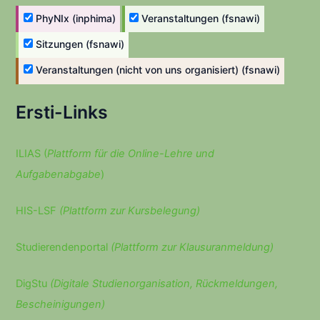
PhyNIx (inphima)
Veranstaltungen (fsnawi)
Sitzungen (fsnawi)
Veranstaltungen (nicht von uns organisiert) (fsnawi)
Ersti-Links
ILIAS (
Plattform für die Online-Lehre und
Aufgabenabgabe
)
HIS-LSF
(Plattform zur Kursbelegung)
Studierendenportal
(Plattform zur Klausuranmeldung)
DigStu
(Digitale Studienorganisation, Rückmeldungen,
Bescheinigungen)