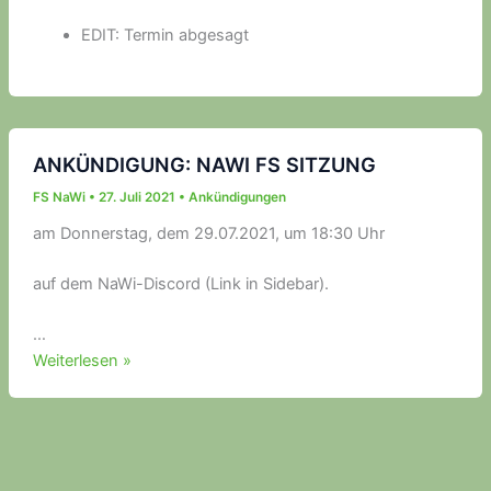
EDIT: Termin abgesagt
ANKÜNDIGUNG: NAWI FS SITZUNG
FS NaWi
•
27. Juli 2021
•
Ankündigungen
am Donnerstag, dem 29.07.2021, um 18:30 Uhr
auf dem NaWi-Discord (Link in Sidebar).
…
ANKÜNDIGUNG:
Weiterlesen »
NAWI
FS
SITZUNG