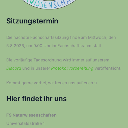
Sitzungstermin
Die nächste Fachschaftssitzung finde am Mittwoch, den
5.8.2026, um 9:00 Uhr im Fachschaftsraum statt.
Die vorläufige Tagesordnung wird immer auf unserem
Discord
und in unserer
Protokollvorbereitung
veröffentlicht.
Kommt gerne vorbei, wir freuen uns auf euch :­)
Hier findet ihr uns
FS Naturwissenschaften
Universitätsstraße 1