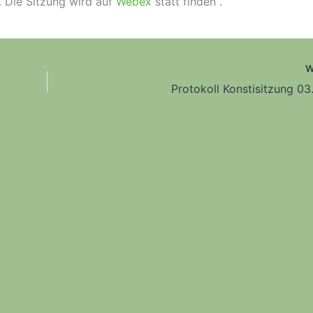
. Die Sitzung wird auf
Webex
statt finden .
W
Protokoll Konstisitzung 03