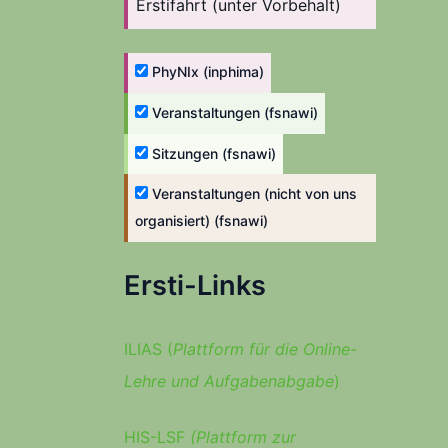
Erstifahrt (unter Vorbehalt)
PhyNIx (inphima)
Veranstaltungen (fsnawi)
Sitzungen (fsnawi)
Veranstaltungen (nicht von uns
organisiert) (fsnawi)
Ersti-Links
ILIAS (
Plattform für die Online-
Lehre und Aufgabenabgabe
)
HIS-LSF
(Plattform zur