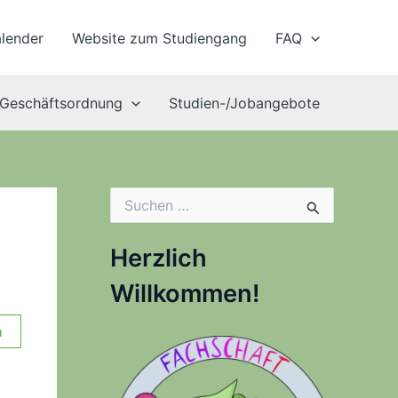
lender
Website zum Studiengang
FAQ
Geschäftsordnung
Studien-/Jobangebote
S
u
c
h
Herzlich
e
n
Willkommen!
n
a
n
c
h
: