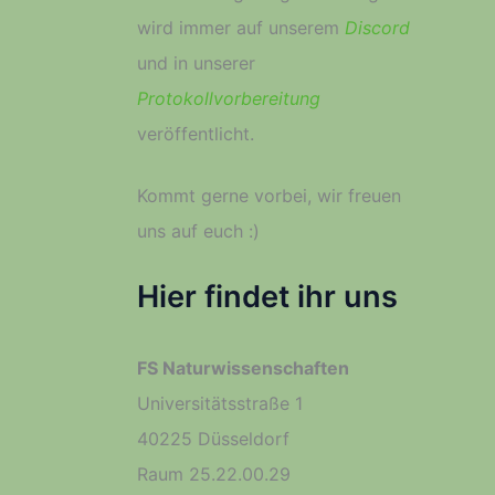
wird immer auf unserem
Discord
und in unserer
Protokollvorbereitung
veröffentlicht.
Kommt gerne vorbei, wir freuen
uns auf euch :­)
Hier findet ihr uns
FS Naturwissenschaften
Universitätsstraße 1
40225 Düsseldorf
Raum 25.22.00.29