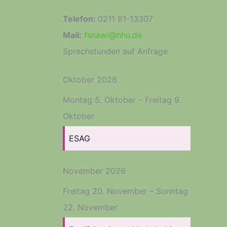
Telefon:
0211 81-13307
Mail:
fsnawi@hhu.de
Sprechstunden auf Anfrage
Oktober 2026
Montag
5.
Oktober
–
Freitag
9.
Oktober
ESAG
November 2026
Freitag
20.
November
–
Sonntag
22.
November