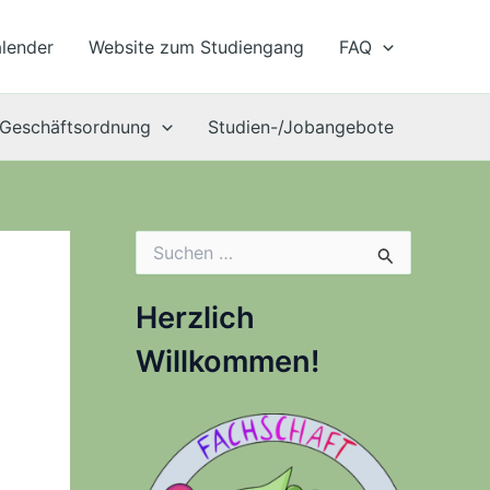
lender
Website zum Studiengang
FAQ
Geschäftsordnung
Studien-/Jobangebote
S
u
c
h
Herzlich
e
n
Willkommen!
n
a
c
h
: