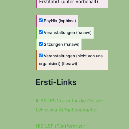
Erstifahrt (unter Vorbehalt)
PhyNIx (inphima)
Veranstaltungen (fsnawi)
Sitzungen (fsnawi)
Veranstaltungen (nicht von uns
organisiert) (fsnawi)
Ersti-Links
ILIAS (
Plattform für die Online-
Lehre und Aufgabenabgabe
)
HIS-LSF
(Plattform zur