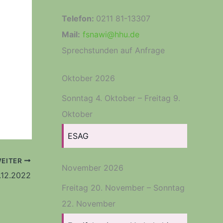
Telefon:
0211 81-13307
Mail:
fsnawi@hhu.de
Sprechstunden auf Anfrage
Oktober 2026
Sonntag
4.
Oktober
–
Freitag
9.
Oktober
ESAG
EITER
November 2026
.12.2022
Freitag
20.
November
–
Sonntag
22.
November