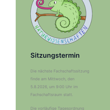
Sitzungstermin
Die nächste Fachschaftssitzung
finde am Mittwoch, den
5.8.2026, um 9:00 Uhr im
Fachschaftsraum statt.
Die vorläufige Tagesordnung