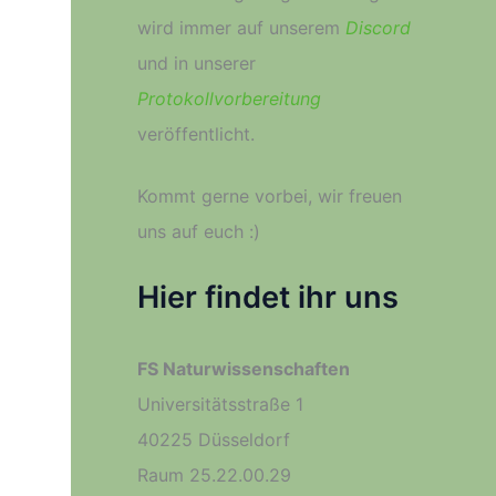
wird immer auf unserem
Discord
und in unserer
Protokollvorbereitung
veröffentlicht.
Kommt gerne vorbei, wir freuen
uns auf euch :­)
Hier findet ihr uns
FS Naturwissenschaften
Universitätsstraße 1
40225 Düsseldorf
Raum 25.22.00.29