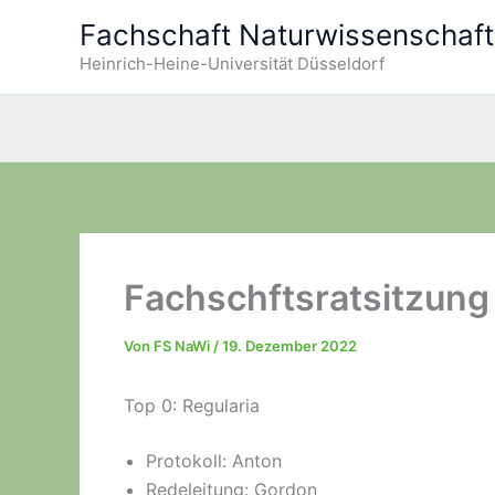
Zum
Fachschaft Naturwissenschaf
Inhalt
Heinrich-Heine-Universität Düsseldorf
springen
Fachschftsratsitzung
Von
FS NaWi
/
19. Dezember 2022
Top 0: Regularia
Protokoll: Anton
Redeleitung: Gordon