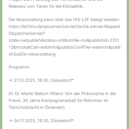
Relevanz von Tieren für die Klimaethik.
Die Veranstaltung kann über das HIS-LSF belegt werden:
https://lsf.hhu.de/qisserver/servlet/de.his.servlet.Request
DispatcherServlet?
state=verpublish&status=init&vmfile=no&publishid=2701
13&moduleCall=webInfo&publishConfFile=webInfo&publi
shSubDir=veranstaltung
Programm:
-> 21.10.2025, 18:30, Düsseldorf*
Dr. Dr. Martin Balluch (Wien): Von der Philosophie in die
Praxis: 30 Jahre Kampagnenarbeit für Reformen im
Tierschutzrecht in Österreich
-> 04.11.2025, 18:30, Düsseldorf*