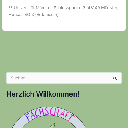
** Universität Münster, Schlossgarten 3, 48149 Münster,
Hörsaal SG 3 (Botanicum)
S
u
c
h
Herzlich Willkommen!
e
n
n
a
c
h