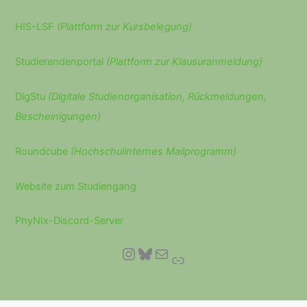
HIS-LSF
(Plattform zur Kursbelegung)
Studierendenportal
(Plattform zur Klausuranmeldung)
DigStu
(Digitale Studienorganisation, Rückmeldungen,
Bescheinigungen)
Roundcube
(Hochschulinternes Mailprogramm)
Website zum Studiengang
PhyNIx-Discord-Server
Instagram
Bluesky
E-Mail
Link