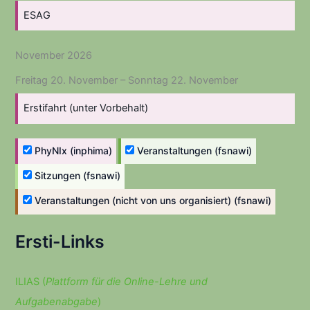
ESAG
November 2026
Freitag
20.
November
–
Sonntag
22.
November
Erstifahrt (unter Vorbehalt)
PhyNIx (inphima)
Veranstaltungen (fsnawi)
Sitzungen (fsnawi)
Veranstaltungen (nicht von uns organisiert) (fsnawi)
Ersti-Links
ILIAS (
Plattform für die Online-Lehre und
Aufgabenabgabe
)